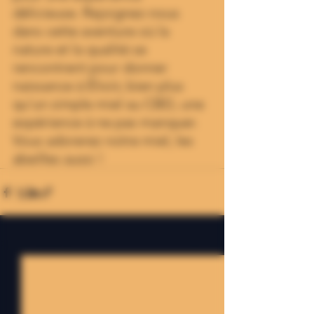
délicieuse. Rejoignez-nous 
dans cette aventure où la 
nature et la qualité se 
rencontrent pour donner 
naissance à Élixiir, bien plus 
qu'un simple miel au CBD, une 
expérience à ne pas manquer. 
Vous adorerez notre miel, les 
abeilles aussi ! 
Voir tout
Posts récents