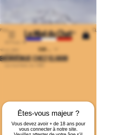
Le Miel du Chat
Post
©
All Posts
EUR (€)
18 oct. 2023
All Posts
BIENVENUE CHEZ ELIXIIR
Les bienfaits du CBD
Êtes-vous majeur ?
Vous devez avoir + de 18 ans pour
vous connecter à notre site.
Veuillez attester de votre âge s'il