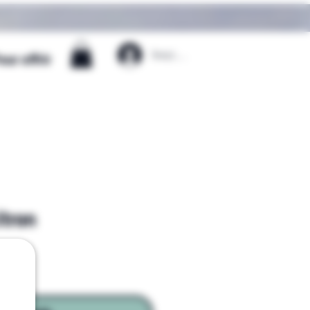
Iniciar sesión
our offrir
itron