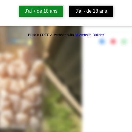
J'ai + de 18 ans
J'ai - de 18 ans
Build a FREE AI website with
AI Website Builder