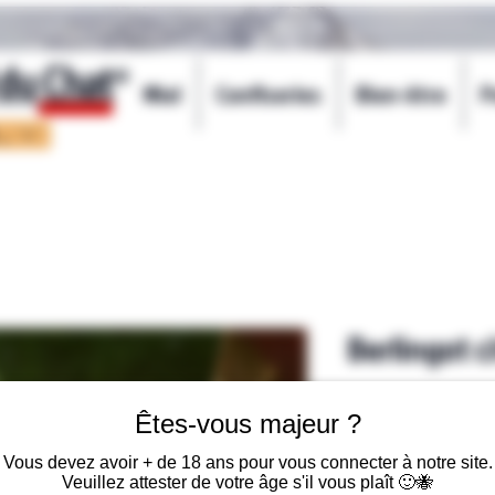
 du Chat
©
Miel
Confiseries
Bien-être
P
(€)
Berlingot c
Precio
6,65 €
Êtes-vous majeur ?
Vous devez avoir + de 18 ans pour vous connecter à notre site.
Veuillez attester de votre âge s'il vous plaît 🙂🐝