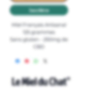
Suscribirse
Miel Français Artisanal
125 grammes
Sans gluten - 250mg de
CBD
Le Miel du Chat
©
Accueil