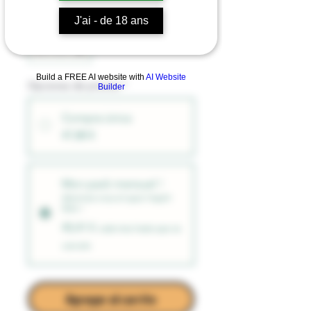
J'ai - de 18 ans
Cantidad
*
Build a FREE AI website with
AI Website
Opciones de precios
*
Builder
Compra única
47,80 €
Mon pack mensuel !
Abonnez-vous et ayez l'esprit
libre !
45,41 €
cada mes hasta que se
cancele
Agregar al carrito