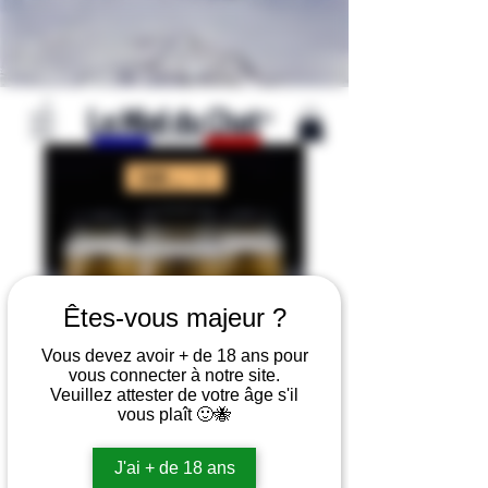
Le Miel du Chat
©
EUR (€)
Êtes-vous majeur ?
Vous devez avoir + de 18 ans pour
vous connecter à notre site.
Veuillez attester de votre âge s'il
Miel et CBD 125G (x3)
vous plaît 🙂🐝
Precio
45,41 €
J'ai + de 18 ans
por mes