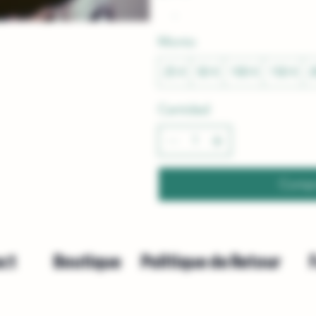
Monto
25 €
50 €
100 €
150 €
2
Cantidad
Compr
ct
Boutique
Politique de Retour