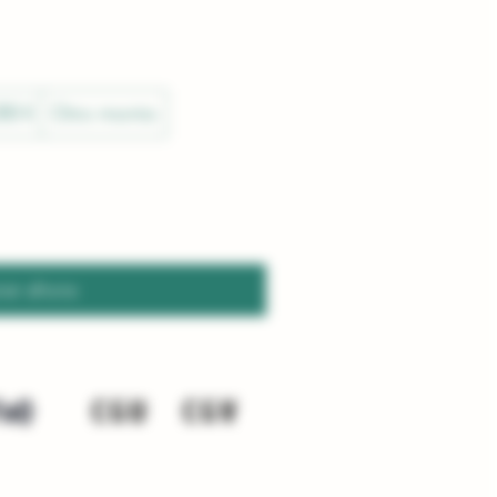
00 €
Otro monto
ar ahora
FaQ
CGU
CGV