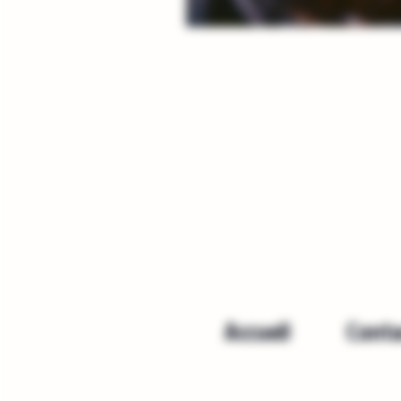
Accueil
Conta